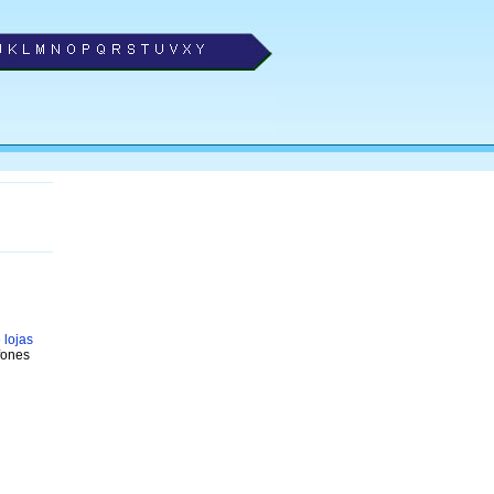
 lojas
fones