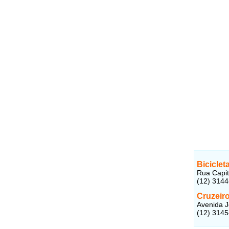
Biciclet
Rua Capit
(12) 314
Cruzeir
Avenida J
(12) 314