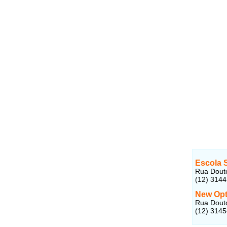
Escola 
Rua Douto
(12) 314
New Opt
Rua Douto
(12) 314