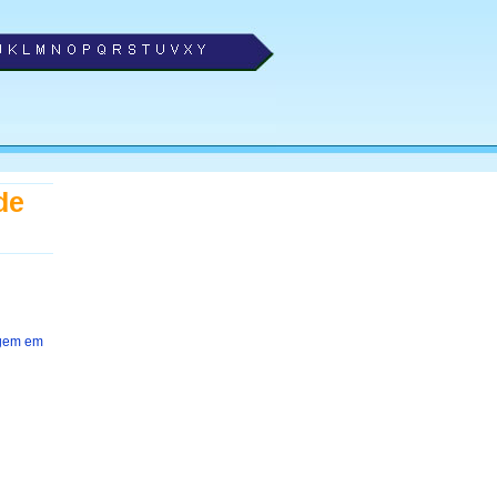
de
agem em