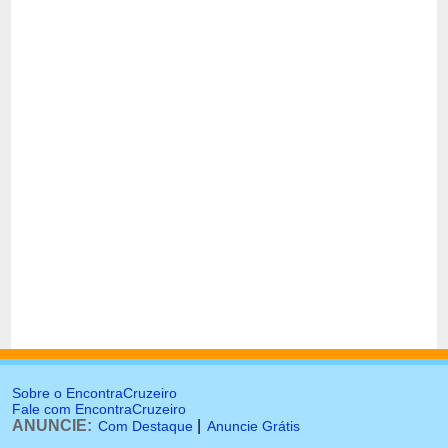
Sobre o EncontraCruzeiro
Fale com EncontraCruzeiro
ANUNCIE:
|
Com Destaque
Anuncie Grátis