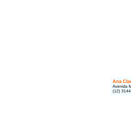
Ana Cla
Avenida M
(12) 314