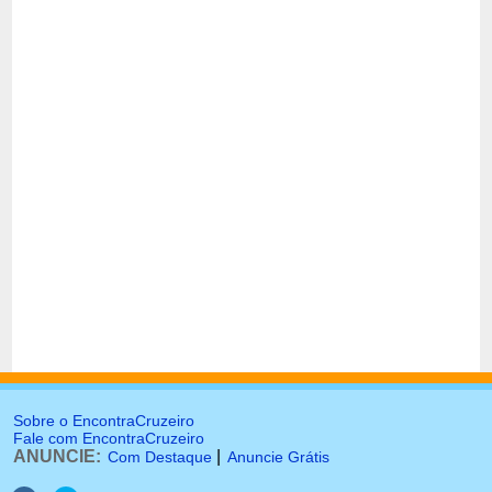
Sobre o EncontraCruzeiro
Fale com EncontraCruzeiro
ANUNCIE:
|
Com Destaque
Anuncie Grátis