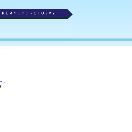
o -
e